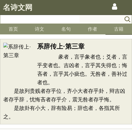
名诗文网
首页
诗文
名句
作者
古籍
系辞传上·第三章
彖者，言乎象者也；爻者，言
乎变者也。吉凶者，言乎其失得也；悔
吝者，言乎其小疵也。无咎者，善补过
者也。
是故列贵贱者存乎位，齐小大者存乎卦，辩吉凶
者存乎辞，忧悔吝者存乎介，震无咎者存乎悔。
是故卦有小大，辞有险易；辞也者，各指其所
之。